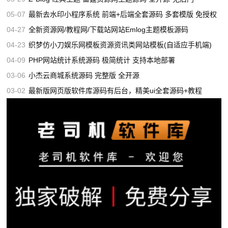
05-07
最新去水印小程序系统 前端+后端全套源码 多套模版 免授权
04-27
全新资源网/教程网/下载站网站Emlog主题模板源码
04-23
织梦仿小刀娱乐网模板资源资讯类网站模板(自适应手机端)
04-09
PHP网站统计系统源码 极简统计 支持本地部署
03-06
小杰云商城系统源码 完整版 全开源
03-02
最新版网页版软件库源码有后台，精美ui全套源码+教程